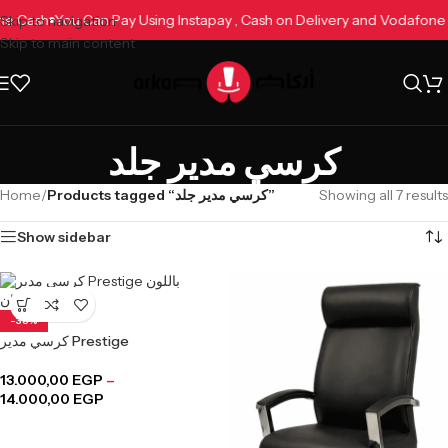
afone Cash
You Can Pay Using Instapay , Cash on Delivery and Vodafo
Skip to navigation
Skip to main content
كرسي مدير جلد
Home
/
Products tagged “كرسي مدير جلد”
Showing all 7 results
Show sidebar
-38%
كرسي مدير Prestige
13.000,00
EGP
–
14.000,00
EGP