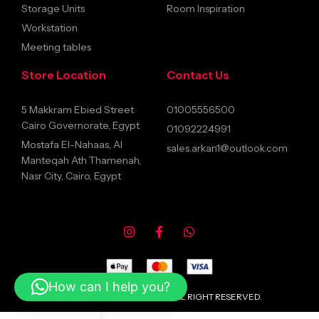
Storage Units
Room Inspiration
Workstation
Meeting tables
Store Location
Contact Us
5 Makkram Ebied Street
01005556500
Cairo Governorate, Egypt
01092224991
Mostafa El-Nahaas, Al
sales.arkan1@outlook.com
Manteqah Ath Thamenah,
Nasr City, Cairo, Egypt
How can I help you?
© 2026 ARKANFURNITURE ALL RIGHT RESERVED.