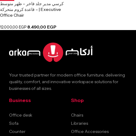
كرسي مدير جلد فاخر – ظهر متوسط
– قاعدة كروم متحركة | Executive
Office Chair
8.490,00
EGP
12.000,00
EGP
Your trusted partner for modern office furniture, delivering
quality, comfort, and innovative workspace solutions for
businesses of all sizes.
Business
Shop
Office desk
Chairs
Sofa
Libraries
Counter
Office Accessories