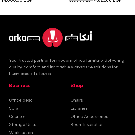
14.000,00
EGP
4.625,00
EGP
5.500,00
EGP
Your trusted partner for modern office furniture, delivering
quality, comfort, and innovative workspace solutions for
businesses of all sizes.
Business
Shop
Office desk
Chairs
Sofa
Libraries
Counter
Office Accessories
Storage Units
Room Inspiration
Workstation