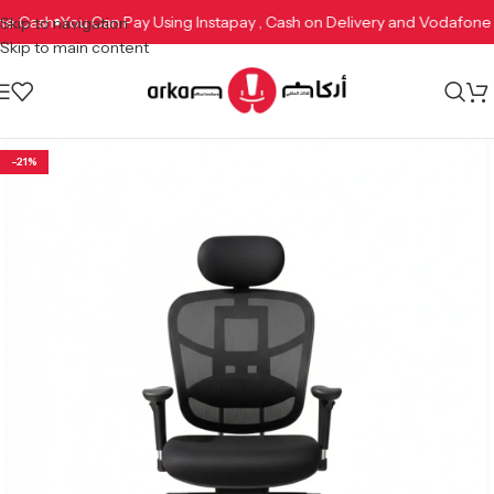
afone Cash
You Can Pay Using Instapay , Cash on Delivery and Vodafo
Skip to navigation
Skip to main content
-21%