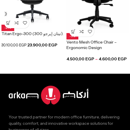
-21%
Titan Ergo-300 (تيتان إيرجو 300).
-3%
Vento Mesh Office Chair –
23.900,00
EGP
30.100,00
EGP
Ergonomic Design
4.500,00
EGP
–
4.600,00
EGP
Your trusted partner for modern office furniture, delivering
quality, comfort, and innovative workspace solutions for
businesses of all sizes.