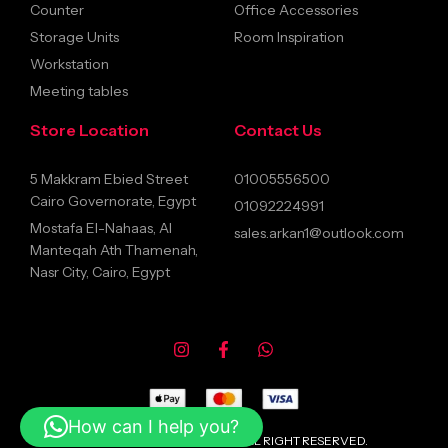
Counter
Office Accessories
Storage Units
Room Inspiration
Workstation
Meeting tables
Store Location
Contact Us
5 Makkram Ebied Street
01005556500
Cairo Governorate, Egypt
01092224991
Mostafa El-Nahaas, Al
sales.arkan1@outlook.com
Manteqah Ath Thamenah,
Nasr City, Cairo, Egypt
How can I help you?
© 2026 ARKANFURNITURE ALL RIGHT RESERVED.