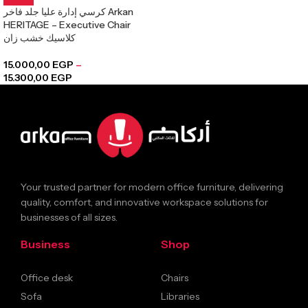
كرسي إدارة عليا جلد فاخر Arkan
HERITAGE – Executive Chair
كلاسيك خشب زان
15.000,00
EGP
–
15.300,00
EGP
Your trusted partner for modern office furniture, delivering
quality, comfort, and innovative workspace solutions for
businesses of all sizes.
Business
Shop
Office desk
Chairs
Sofa
Libraries