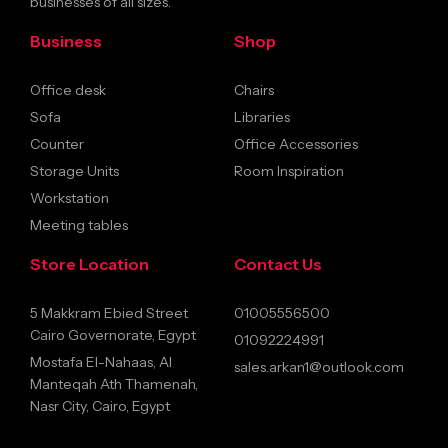
businesses of all sizes.
Business
Shop
Office desk
Chairs
Sofa
Libraries
Counter
Office Accessories
Storage Units
Room Inspiration
Workstation
Meeting tables
Store Location
Contact Us
5 Makkram Ebied Street
01005556500
Cairo Governorate, Egypt
01092224991
Mostafa El-Nahaas, Al
sales.arkan1@outlook.com
Manteqah Ath Thamenah,
Nasr City, Cairo, Egypt