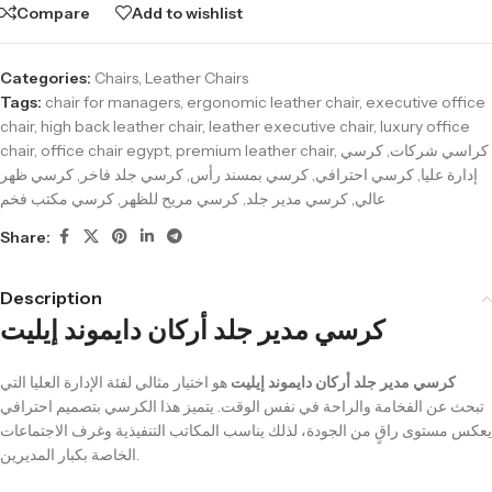
Compare
Add to wishlist
Categories:
Chairs
,
Leather Chairs
Tags:
chair for managers
,
ergonomic leather chair
,
executive office
chair
,
high back leather chair
,
leather executive chair
,
luxury office
chair
,
office chair egypt
,
premium leather chair
,
كرسي
,
كراسي شركات
كرسي ظهر
,
كرسي جلد فاخر
,
كرسي بمسند رأس
,
كرسي احترافي
,
إدارة عليا
كرسي مكتب فخم
,
كرسي مريح للظهر
,
كرسي مدير جلد
,
عالي
Share:
Description
كرسي مدير جلد أركان دايموند إيليت
كرسي مدير جلد أركان دايموند إيليت
هو اختيار مثالي لفئة الإدارة العليا التي
تبحث عن الفخامة والراحة في نفس الوقت. يتميز هذا الكرسي بتصميم احترافي
يعكس مستوى راقٍ من الجودة، لذلك يناسب المكاتب التنفيذية وغرف الاجتماعات
الخاصة بكبار المديرين.