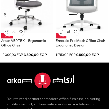
-37%
-15%
Arkan VERTEX – Ergonomic
Emerald Pro Mesh Office Chair –
Office Chair
Ergonomic Design
6.300,00
EGP
9.999,00
EGP
10.000,00
EGP
11.750,00
EGP
Your trusted partner for modern office furniture, delivering
quality, comfort, and innovative workspace solutions for