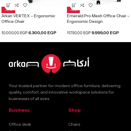
-37%
-15%
Arkan VERTEX – Ergonomic
Emerald Pro Mesh Office Chair –
Office Chair
Ergonomic Design
6.300,00
EGP
9.999,00
EGP
10.000,00
EGP
11.750,00
EGP
Your trusted partner for modern office furniture, delivering
quality, comfort, and innovative workspace solutions for
businesses of all sizes.
Business
Shop
Office desk
Chairs