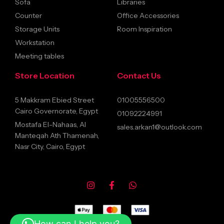
Sofa
Libraries
Counter
Office Accessories
Storage Units
Room Inspiration
Workstation
Meeting tables
Store Location
Contact Us
5 Makkram Ebied Street
01005556500
Cairo Governorate, Egypt
01092224991
Mostafa El-Nahaas, Al
sales.arkan1@outlook.com
Manteqah Ath Thamenah,
Nasr City, Cairo, Egypt
How can I help you?