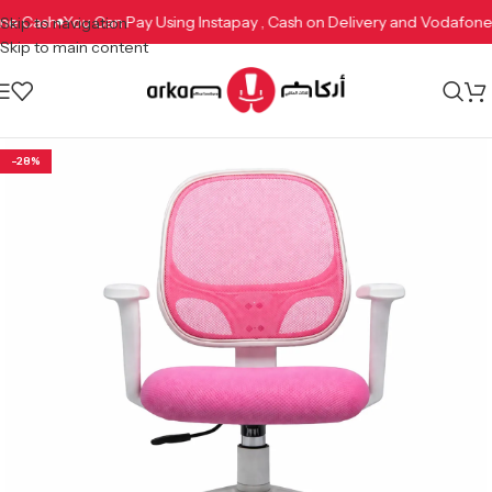
afone Cash
You Can Pay Using Instapay , Cash on Delivery and Vodaf
Skip to navigation
Skip to main content
-28%